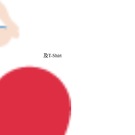
 及T-Shirt